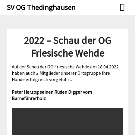
Skip
Skip
SV OG Thedinghausen
to
to
content
content
2022 – Schau der OG
Friesische Wehde
Auf der Schau der OG Friesische Wehde am 18.04.2022
haben auch 2 Mitglieder unserer Ortsgruppe ihre
Hunde erfolgreich vorgeführt.
Peter Herzog seinen Rüden Digger vom
Barneführerholz