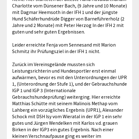
Charlotte vom Dünsener Bach, (9 Jahre und 10 Monate)
mit Dagmar Heemsoth in der IFH 1 und der jüngste
Hund Schäferhundrüde Digger von Barneführerholz (2
Jahre und 2 Monate) mit Peter Herzog In der IFH 2 mit
guten und sehr guten Ergebnissen.
Leider erreichte Fenja vom Sennesand mit Marion
Schmitz ihr Prüfungsziel in der IFH 1 nicht.
Zurück im Vereinsgelände mussten sich
Leistungsrichterin und Hundesportler erst einmal
aufwärmen, bevor es mit den Unterordnungen der UPR
1, (Unterordnung der Stufe 1), und der Gebrauchshunde
IGP 1 und IGP 3 (Internationale
Gebrauchshundeprüfung) weiterging. Hier erreichte
Matthias Schütte mit seinem Malinois Methap vom
Lahberg ein vorzügliches Ergebnis (UPR1), Alexander
Schock mit DSH Isy vom Wieratal in der IGP 1 ein sehr
gutes und Jürgen Wendelken mit Karlos v.d. grauen
Birken in der IGP3 ein gutes Ergebnis. Nach einer
kleinen Verschnaufpause ging es weiter im