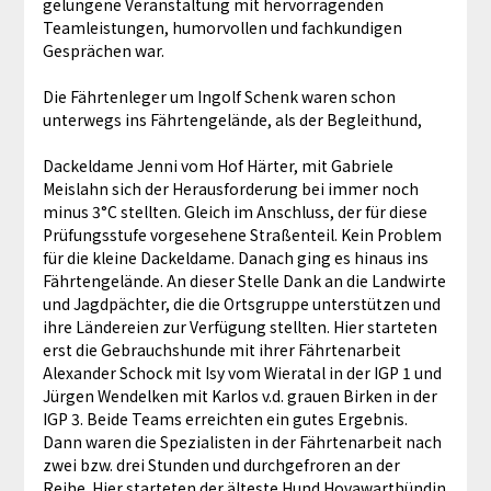
gelungene Veranstaltung mit hervorragenden
Teamleistungen, humorvollen und fachkundigen
Gesprächen war.
Die Fährtenleger um Ingolf Schenk waren schon
unterwegs ins Fährtengelände, als der Begleithund,
Dackeldame Jenni vom Hof Härter, mit Gabriele
Meislahn sich der Herausforderung bei immer noch
minus 3°C stellten. Gleich im Anschluss, der für diese
Prüfungsstufe vorgesehene Straßenteil. Kein Problem
für die kleine Dackeldame. Danach ging es hinaus ins
Fährtengelände. An dieser Stelle Dank an die Landwirte
und Jagdpächter, die die Ortsgruppe unterstützen und
ihre Ländereien zur Verfügung stellten. Hier starteten
erst die Gebrauchshunde mit ihrer Fährtenarbeit
Alexander Schock mit Isy vom Wieratal in der IGP 1 und
Jürgen Wendelken mit Karlos v.d. grauen Birken in der
IGP 3. Beide Teams erreichten ein gutes Ergebnis.
Dann waren die Spezialisten in der Fährtenarbeit nach
zwei bzw. drei Stunden und durchgefroren an der
Reihe. Hier starteten der älteste Hund Hovawarthündin